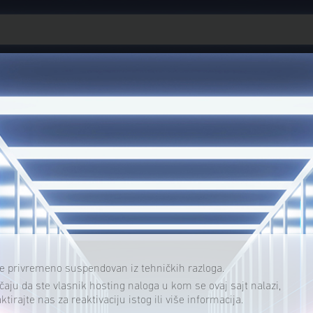
je privremeno suspendovan iz tehničkih razloga.
čaju da ste vlasnik hosting naloga u kom se ovaj sajt nalazi,
ktirajte nas za reaktivaciju istog ili više informacija.