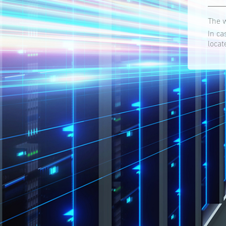
The w
In ca
locat