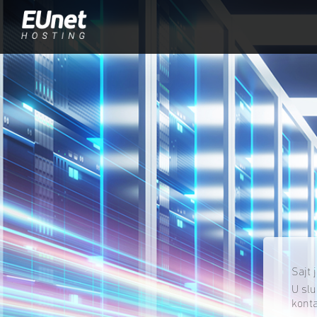
Sajt 
U slu
konta